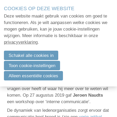
Skip
COOKIES OP DEZE WEBSITE
links
Deze website maakt gebruik van cookies om goed te
Menu
Jump
Home
functioneren. Als je wilt aanpassen welke cookies we
to
mogen gebruiken, kan je jouw cookie-instellingen
Administratie
navigation
wijzigen. Meer informatie is beschikbaar in onze
Wat binnen de vereniging gezegd wordt,
Jump
privacyverklaring
.
Organisatie
blijft binnen de vereniging. Of toch niet?
to
Communicatie
main
Schakel alle cookies in
3 september 2019 om 11:13
Marc Mestdagh
content
Verenigingsadvies
Toon cookie-instellingen
Naar goeie gewoonte maakt Marc Mestdagh
Mijn deelnamecertificaten
voorafgaand aan een BSAE masterclass of
Alleen essentiële cookies
workshop graag een lijstje van issues waar hij
Dag van de
vragen over heeft of waar hij meer over te weten wil
bodemdeskundige
komen. Op 27 augustus 2019 gaf
Jeroen Naudts
een workshop over ‘interne communicatie’.
De dynamiek van ledenorganisaties zorgt ervoor dat
Log in
communicatie heel breed is (zie een
vorig artikel