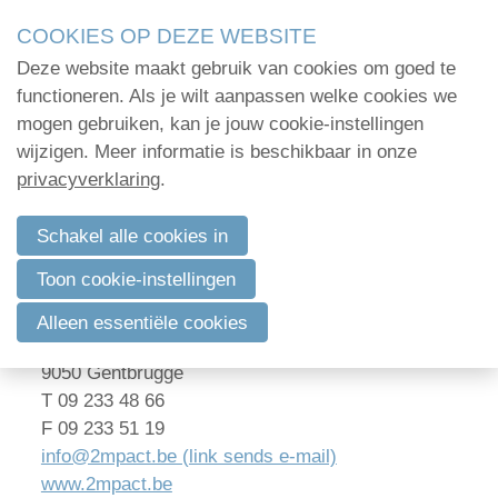
Skip
COOKIES OP DEZE WEBSITE
links
Deze website maakt gebruik van cookies om goed te
Menu
Jump
Home
functioneren. Als je wilt aanpassen welke cookies we
to
mogen gebruiken, kan je jouw cookie-instellingen
Administratie
navigation
wijzigen. Meer informatie is beschikbaar in onze
Disclaimer & Privacy Policy
Jump
privacyverklaring
.
Organisatie
to
Communicatie
main
Schakel alle cookies in
Deze website is eigendom van:
content
Verenigingsadvies
Toon cookie-instellingen
2Mpact nv
Mijn deelnamecertificaten
(ONr: BE 0472 134 137)
Alleen essentiële cookies
Kerkstraat 108
Dag van de
9050 Gentbrugge
bodemdeskundige
T 09 233 48 66
F 09 233 51 19
info@2mpact.be (link sends e-mail)
www.2mpact.be
Log in