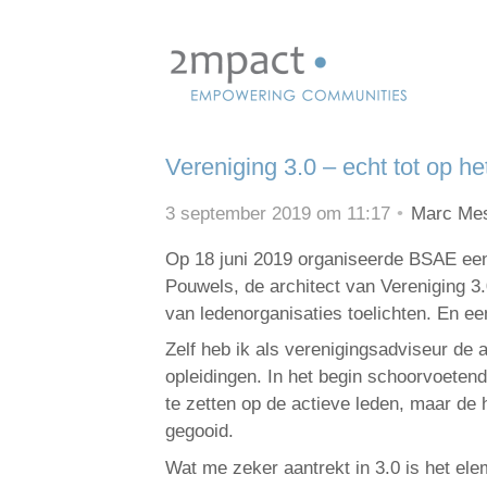
Skip
links
Jump
to
navigation
Vereniging 3.0 – echt tot op het
Jump
to
3 september 2019 om 11:17
Marc Me
main
content
Op 18 juni 2019 organiseerde BSAE een
Pouwels, de architect van Vereniging 3
van ledenorganisaties toelichten. En e
Zelf heb ik als verenigingsadviseur de 
opleidingen. In het begin schoorvoetend
te zetten op de actieve leden, maar de 
gegooid.
Wat me zeker aantrekt in 3.0 is het el