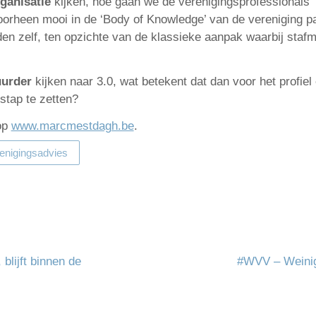
ganisatie
kijken, hoe gaan we de verenigingsprofessionals 
een mooi in de ‘Body of Knowledge’ van de vereniging paste
den zelf, ten opzichte van de klassieke aanpak waarbij sta
uurder
kijken naar 3.0, wat betekent dat dan voor het profie
 stap te zetten?
 op
www.marcmestdagh.be
.
enigingsadvies
blijft binnen de
#WVV – Weinig