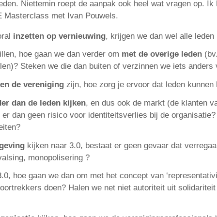
e leden. Niettemin roept de aanpak ook heel wat vragen op. 
AE Masterclass met Ivan Pouwels.
oral
inzetten op vernieuwing
, krijgen we dan wel alle lede
willen, hoe gaan we dan verder om
met de overige leden
(bv.
len)? Steken we die dan buiten of verzinnen we iets anders
en de vereniging
zijn, hoe zorg je ervoor dat leden kunnen 
er dan de leden kijken
, en dus ook de markt (de klanten v
er dan geen risico voor identiteitsverlies bij de organisatie
eiten?
geving
kijken naar 3.0, bestaat er geen gevaar dat verrega
rvalsing, monopolisering ?
3.0, hoe gaan we dan om met het concept van ‘representativi
oortrekkers doen? Halen we net niet autoriteit uit solidarite