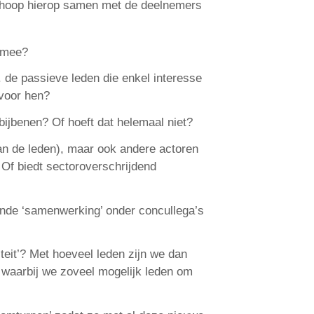
Ik hoop hierop samen met de deelnemers
n mee?
English
Français
 de passieve leden die enkel interesse
 voor hen?
Nederlands
bijbenen? Of hoeft dat helemaal niet?
an de leden), maar ook andere actoren
? Of biedt sectoroverschrijdend
ande ‘samenwerking’ onder concullega’s
teit’? Met hoeveel leden zijn we dan
it waarbij we zoveel mogelijk leden om