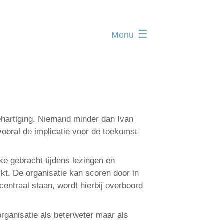
Menu
Home
Administratie
Organisatie
Communicatie
hartiging. Niemand minder dan Ivan
Verenigingsadvies
vooral de implicatie voor de toekomst
Mijn deelnamecertificaten
ke gebracht tijdens lezingen en
Dag van de
jkt. De organisatie kan scoren door in
bodemdeskundige
entraal staan, wordt hierbij overboord
rganisatie als beterweter maar als
Log in