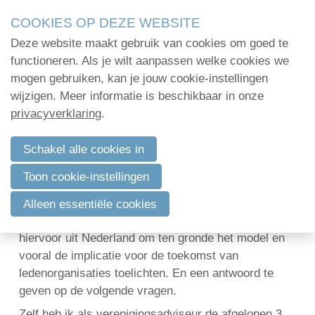
Skip
COOKIES OP DEZE WEBSITE
links
Deze website maakt gebruik van cookies om goed te
Menu
Jump
Home
functioneren. Als je wilt aanpassen welke cookies we
to
mogen gebruiken, kan je jouw cookie-instellingen
Administratie
navigation
wijzigen. Meer informatie is beschikbaar in onze
Vereniging 3.0 – echt tot op het bot!
Jump
privacyverklaring
.
Organisatie
to
3 september 2019 om 11:17
Marc Mestdagh
Communicatie
main
Schakel alle cookies in
content
Op 18 juni 2019 organiseerde BSAE een exclusieve
Verenigingsadvies
Toon cookie-instellingen
Masterclass rond Vereniging 3.0 en
Mijn deelnamecertificaten
Belangenbehartiging. Niemand minder dan Ivan
Alleen essentiële cookies
Pouwels, de architect van Vereniging 3.0, komt
Dag van de
hiervoor uit Nederland om ten gronde het model en
bodemdeskundige
vooral de implicatie voor de toekomst van
ledenorganisaties toelichten. En een antwoord te
geven op de volgende vragen.
Log in
Zelf heb ik als verenigingsadviseur de afgelopen 3