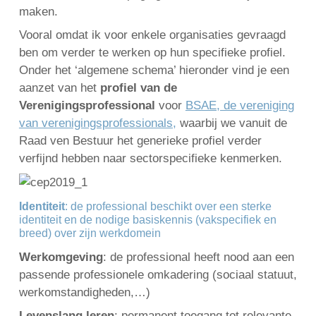
maken.
Vooral omdat ik voor enkele organisaties gevraagd
ben om verder te werken op hun specifieke profiel.
English
Onder het ‘algemene schema’ hieronder vind je een
Français
aanzet van het
profiel van de
Nederlands
Verenigingsprofessional
voor
BSAE, de vereniging
van verenigingsprofessionals,
waarbij we vanuit de
Raad ven Bestuur het generieke profiel verder
verfijnd hebben naar sectorspecifieke kenmerken.
Identiteit
: de professional beschikt over een sterke
identiteit en de nodige basiskennis (vakspecifiek en
breed) over zijn werkdomein
Werkomgeving
: de professional heeft nood aan een
passende professionele omkadering (sociaal statuut,
werkomstandigheden,…)
Levenslang leren
: permanent toegang tot relevante