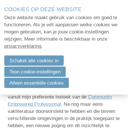
Skip
COOKIES OP DEZE WEBSITE
links
Deze website maakt gebruik van cookies om goed te
Menu
Jump
Home
functioneren. Als je wilt aanpassen welke cookies we
to
mogen gebruiken, kan je jouw cookie-instellingen
Administratie
navigation
wijzigen. Meer informatie is beschikbaar in onze
Community Empowered Professional –
Jump
privacyverklaring
.
Organisatie
de Verenigingsprofessional
to
Communicatie
main
Schakel alle cookies in
3 september 2019 om 11:28
Marc Mestdagh
content
Verenigingsadvies
Toon cookie-instellingen
Het blijft een uitdaging om een scherp beeld te
Mijn deelnamecertificaten
krijgen van de moderne professional (kenniswerker,
Alleen essentiële cookies
zowel als werknemer of als zelfstandige), vooral
Dag van de
vanuit mijn preferente insteek van de
Community
bodemdeskundige
Empowered Professional
. Na nog maar eens
vakliteratuur doorworsteld te hebben en die binnen
verschillende omgevingen in de praktijk toegepast te
Log in
hebben, een nieuwe poging om dit inzichtelijk te