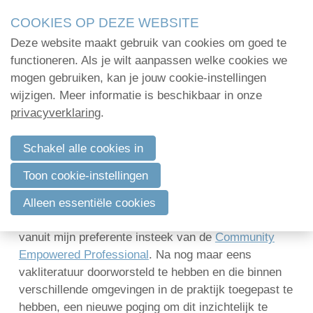
Skip
COOKIES OP DEZE WEBSITE
links
Deze website maakt gebruik van cookies om goed te
Menu
Jump
Home
functioneren. Als je wilt aanpassen welke cookies we
to
mogen gebruiken, kan je jouw cookie-instellingen
Administratie
navigation
wijzigen. Meer informatie is beschikbaar in onze
Community Empowered Professional –
Jump
privacyverklaring
.
Organisatie
de Verenigingsprofessional
to
Communicatie
main
Schakel alle cookies in
3 september 2019 om 11:28
Marc Mestdagh
content
Verenigingsadvies
Toon cookie-instellingen
Het blijft een uitdaging om een scherp beeld te
Mijn deelnamecertificaten
krijgen van de moderne professional (kenniswerker,
Alleen essentiële cookies
zowel als werknemer of als zelfstandige), vooral
Dag van de
vanuit mijn preferente insteek van de
Community
bodemdeskundige
Empowered Professional
. Na nog maar eens
vakliteratuur doorworsteld te hebben en die binnen
verschillende omgevingen in de praktijk toegepast te
Log in
hebben, een nieuwe poging om dit inzichtelijk te