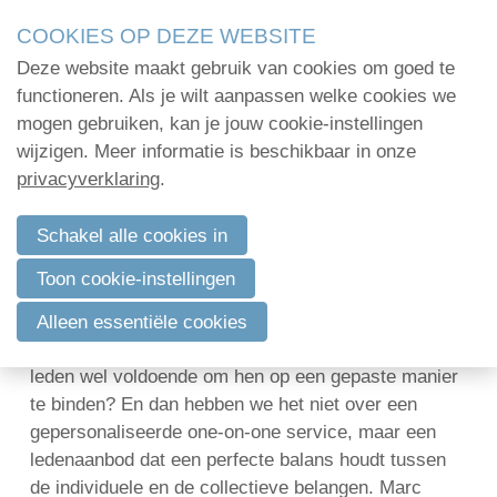
Skip
COOKIES OP DEZE WEBSITE
links
Deze website maakt gebruik van cookies om goed te
Menu
Jump
Home
functioneren. Als je wilt aanpassen welke cookies we
to
mogen gebruiken, kan je jouw cookie-instellingen
Administratie
navigation
wijzigen. Meer informatie is beschikbaar in onze
5 redenen waarom je eens in de
Jump
privacyverklaring
.
Organisatie
schoenen van je leden moet gaan staan
to
Communicatie
main
Schakel alle cookies in
31 augustus 2015 om 10:16
Marc Mestdagh
content
Verenigingsadvies
Toon cookie-instellingen
Het is ondertussen een open deur geworden dat
Mijn deelnamecertificaten
leden veeleisender geworden zijn en moeilijker te
Alleen essentiële cookies
binden aan de vereniging. Maar kennen we onze
Dag van de
leden wel voldoende om hen op een gepaste manier
bodemdeskundige
te binden? En dan hebben we het niet over een
gepersonaliseerde one-on-one service, maar een
ledenaanbod dat een perfecte balans houdt tussen
Log in
de individuele en de collectieve belangen. Marc