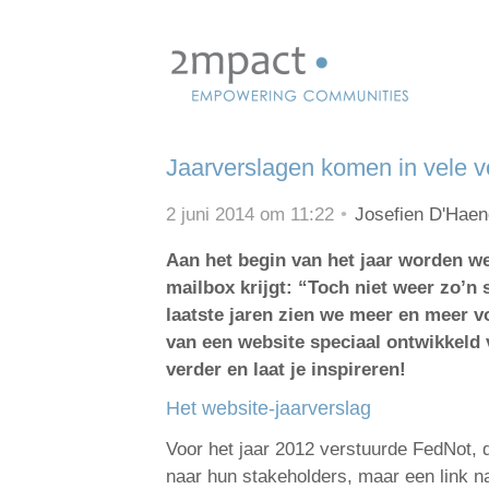
Skip
links
Jump
to
navigation
Jaarverslagen komen in vele 
Jump
to
2 juni 2014 om 11:22
Josefien D'Haen
main
content
Aan het begin van het jaar worden we 
mailbox krijgt: “Toch niet weer zo’n 
laatste jaren zien we meer en meer v
van een website speciaal ontwikkeld v
verder en laat je inspireren!
Het website-jaarverslag
Voor het jaar 2012 verstuurde FedNot, d
naar hun stakeholders, maar een link n