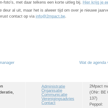
-foto’s, met daar telkens een korte uitleg bij.
Hier krijg je 
e deur al uit, maar het is alweer tijd om over je nieuwe jaarv
rust contact op via
info@2mpact.be
.
smanager
Wat de agenda 
en
2Mpact n
Administratie
Organisatie
deratie,
(ONr: BE 
Communicatie
137)
Verenigingsadvies
Contact
Peppol: