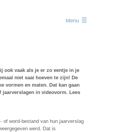
Menu
Home
Administratie
Organisatie
Communicatie
ook vaak als je er zo eentje in je
Verenigingsadvies
emaal niet saai hoeven te zijn! De
Mijn deelnamecertificaten
ijke vormen en maten. Dat kan gaan
of jaarverslagen in videovorm. Lees
Dag van de
bodemdeskundige
f- of word-bestand van hun jaarverslag
 weergegeven werd. Dat is
Log in