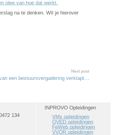
een idee van hoe dat werkt.
erslag na te denken. Wil je hierover
Next post
van een bestuursvergadering verklapt…
v
INPROVO Opleidingen
0472 134
VMx opleidingen
OVED opleidingen
FeWeb opleidingen
VVOR opleidingen