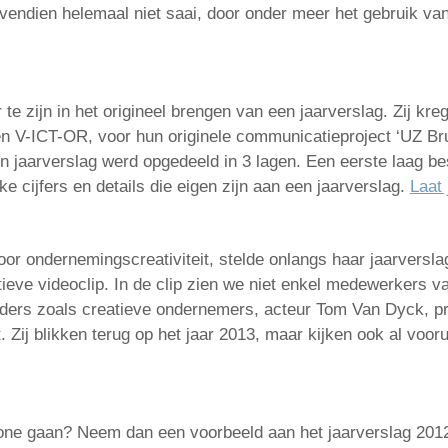
bovendien helemaal niet saai, door onder meer het gebruik van
te zijn in het origineel brengen van een jaarverslag. Zij kreg
n V-ICT-OR, voor hun originele communicatieproject ‘UZ Brus
n jaarverslag werd opgedeeld in 3 lagen. Een eerste laag be
e cijfers en details die eigen zijn aan een jaarverslag.
Laat 
or ondernemingscreativiteit, stelde onlangs haar jaarversla
tieve videoclip. In de clip zien we niet enkel medewerkers 
nders zoals creatieve ondernemers, acteur Tom Van Dyck, pr
. Zij blikken terug op het jaar 2013, maar kijken ook al voor
-zone gaan? Neem dan een voorbeeld aan het jaarverslag 201