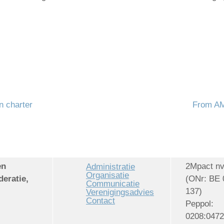
n charter
From AM
en
2Mpact n
Administratie
Organisatie
deratie,
(ONr: BE 
Communicatie
137)
Verenigingsadvies
Contact
Peppol:
0208:047