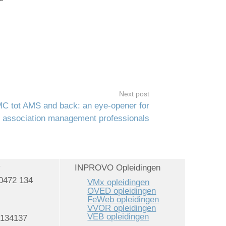
Next post
C tot AMS and back: an eye-opener for
association management professionals
v
INPROVO Opleidingen
0472 134
VMx opleidingen
OVED opleidingen
FeWeb opleidingen
VVOR opleidingen
VEB opleidingen
2134137