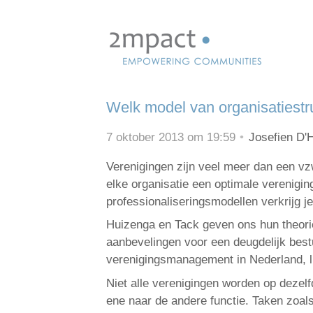
Skip
links
Jump
to
navigation
Welk model van organisatiestru
Jump
to
7 oktober 2013 om 19:59
Josefien D'
main
content
Verenigingen zijn veel meer dan een vzw
elke organisatie een optimale vereniging
professionaliseringsmodellen verkrijg je 
Huizenga en Tack geven ons hun theori
aanbevelingen voor een deugdelijk best
verenigingsmanagement in Nederland, li
Niet alle verenigingen worden op dezel
ene naar de andere functie. Taken zoals