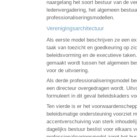
naargelang het soort bestuur van de ve
ledenvergadering, het algemeen bestuur,
professionaliseringsmodellen.
Verenigingsarchitectuur
Als eerste model beschrijven ze een ex
taak van toezicht en goedkeuring op zi
beleidsvorming en de executieve taken. 
gemaakt wordt tussen het algemeen best
voor de uitvoering.
Als derde professionaliseringsmodel be
een directeur overgedragen wordt. Uitv
formuleert in dit geval beleidskaders v
Ten vierde is er het voorwaardenschepp
beleidsmatige ondersteuning voorziet me
accentverschuiving van sterk inhoudeli
dagelijks bestuur beslist voor elkaars 
professionaliseringsmodel zorgt het bur