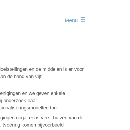
Menu
Home
Administratie
Organisatie
Communicatie
oelstellingen en de middelen is er voor
Verenigingsadvies
Aan de hand van vijf
Mijn deelnamecertificaten
renigingen en we geven enkele
Dag van de
ij onderzoek naar
bodemdeskundige
sionaliseringsmodellen toe.
nigingen nogal eens verschuiven van de
 uitvoering komen bijvoorbeeld
Log in