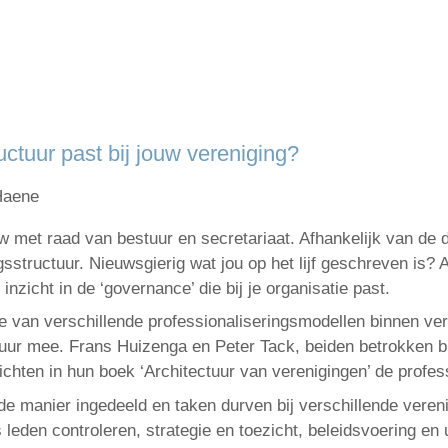
ctuur past bij jouw vereniging?
Haene
 met raad van bestuur en secretariaat. Afhankelijk van de d
sstructuur. Nieuwsgierig wat jou op het lijf geschreven is? 
inzicht in de ‘governance’ die bij je organisatie past.
e van verschillende professionaliseringsmodellen binnen ve
uur mee. Frans Huizenga en Peter Tack, beiden betrokken b
chten in hun boek ‘Architectuur van verenigingen’ de profes
fde manier ingedeeld en taken durven bij verschillende vere
 leden controleren, strategie en toezicht, beleidsvoering en