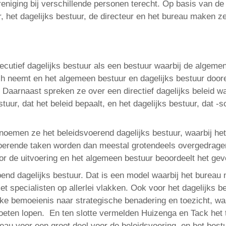
reniging bij verschillende personen terecht. Op basis van d
 het dagelijks bestuur, de directeur en het bureau maken ze
ecutief dagelijks bestuur als een bestuur waarbij de algeme
ch neemt en het algemeen bestuur en dagelijks bestuur doo
Daarnaast spreken ze over een directief dagelijks beleid wa
uur, dat het beleid bepaalt, en het dagelijks bestuur, dat 
noemen ze het beleidsvoerend dagelijks bestuur, waarbij het
oerende taken worden dan meestal grotendeels overgedragen
oor de uitvoering en het algemeen bestuur beoordeelt het gev
end dagelijks bestuur. Dat is een model waarbij het bureau 
t specialisten op allerlei vlakken. Ook voor het dagelijks b
jke bemoeienis naar strategische benadering en toezicht, w
voeten lopen. En ten slotte vermelden Huizenga en Tack het 
eau voor een groot deel voor de beleidsvoering, en het bestu