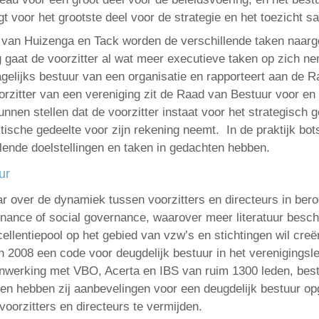
gt voor het grootste deel voor de strategie en het toezicht
en van Huizenga en Tack worden de verschillende taken naarg
g gaat de voorzitter al wat meer executieve taken op zich n
dagelijks bestuur van een organisatie en rapporteert aan de R
zitter van een vereniging zit de Raad van Bestuur voor en 
nen stellen dat de voorzitter instaat voor het strategisch 
ktische gedeelte voor zijn rekening neemt. In de praktijk b
lende doelstellingen en taken in gedachten hebben.
ur
baar over de dynamiek tussen voorzitters en directeurs in b
ance of social governance, waarover meer literatuur beschik
cellentiepool op het gebied van vzw’s en stichtingen wil cre
in 2008 een code voor deugdelijk bestuur in het verenigingsl
nwerking met VBO, Acerta en IBS van ruim 1300 leden, best
gen hebben zij aanbevelingen voor een deugdelijk bestuur op
oorzitters en directeurs te vermijden.