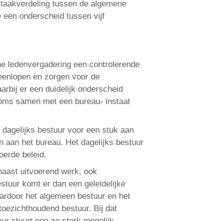
e taakverdeling tussen de algemene
 een onderscheid tussen vijf
English
Français
ne ledenvergadering een controlerende
Nederlands
reenlopen en zorgen voor de
arbij er een duidelijk onderscheid
-soms samen met een bureau- instaat
 dagelijks bestuur voor een stuk aan
 aan het bureau. Het dagelijks bestuur
oerde beleid.
naast uitvoerend werk, ook
estuur komt er dan een geleidelijke
aardoor het algemeen bestuur en het
toezichthoudend bestuur. Bij dat
ur stuurt een zo sterk mogelijk