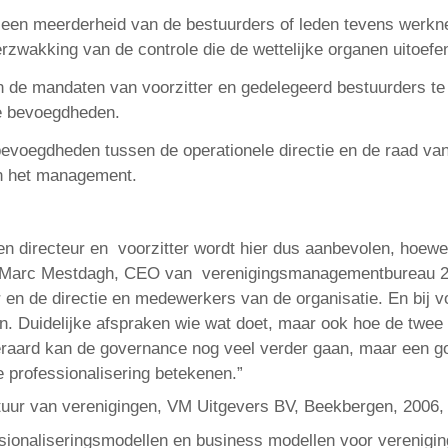
 een meerderheid van de bestuurders of leden tevens werkne
erzwakking van de controle die de wettelijke organen uitoefe
de mandaten van voorzitter en gedelegeerd bestuurders te
de bevoegdheden.
voegdheden tussen de operationele directie en de raad van b
n het management.
en directeur en voorzitter wordt hier dus aanbevolen, hoewel 
wee. Marc Mestdagh, CEO van verenigingsmanagementbureau 
 en de directie en medewerkers van de organisatie. En bij v
n. Duidelijke afspraken wie wat doet, maar ook hoe de tw
eraard kan de governance nog veel verder gaan, maar een g
e professionalisering betekenen.”
ctuur van verenigingen, VM Uitgevers BV, Beekbergen, 2006,
sionaliseringsmodellen en business modellen voor verenig