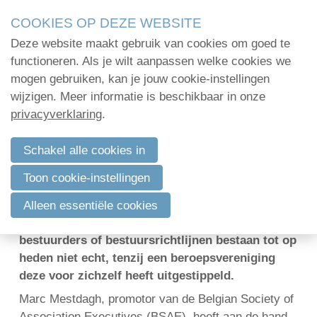
Skip
COOKIES OP DEZE WEBSITE
links
Deze website maakt gebruik van cookies om goed te
Menu
Jump
Home
functioneren. Als je wilt aanpassen welke cookies we
to
mogen gebruiken, kan je jouw cookie-instellingen
Administratie
navigation
wijzigen. Meer informatie is beschikbaar in onze
Do’s en don’ts voor raden van bestuur in
Jump
privacyverklaring
.
Organisatie
charter gegoten
to
Communicatie
main
Schakel alle cookies in
2 september 2013 om 20:11
Josefien D'Haene
content
Verenigingsadvies
Toon cookie-instellingen
Wat wordt eigenlijk verwacht van bestuurders
Mijn deelnamecertificaten
van beroepsverenigingen en sectororganisaties?
Alleen essentiële cookies
Een welomlijnde functieomschrijving voor de
Dag van de
bestuurders of bestuursrichtlijnen bestaan tot op
bodemdeskundige
heden niet echt, tenzij een beroepsvereniging
deze voor zichzelf heeft uitgestippeld.
Marc Mestdagh, promotor van de Belgian Society of
Log in
Association Executives (BSAE), heeft aan de hand