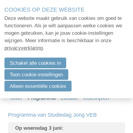
Skip
2Mpact organiseert in opdracht van verenigingen en
COOKIES OP DEZE WEBSITE
links
kwalitatief hoogstaande opleidingen en vormi
Deze website maakt gebruik van cookies om goed te
2Mpact beschikt hiervoor over de KMO-portefeuil
Jump
Home
functioneren. Als je wilt aanpassen welke cookies we
to
mogen gebruiken, kan je jouw cookie-instellingen
Administratie
Startdag Jong VEB – Jouw kickstart in
navigation
wijzigen. Meer informatie is beschikbaar in onze
de bodemsector
Jump
privacyverklaring
.
Organisatie
to
woensdag 3 juni 2026 van 08:30 uur tot
Communicatie
main
Schakel alle cookies in
13:30 uur
content
Ondernemershuis Mechelen
Verenigingsadvies
Toon cookie-instellingen
VEB
Mijn deelnamecertificaten
Alleen essentiële cookies
Dag van de
Over
Programma
Locatie
Inschrijven
bodemdeskundige
Programma van Studiedag Jong VEB
Op woensdag 3 juni:
Log in