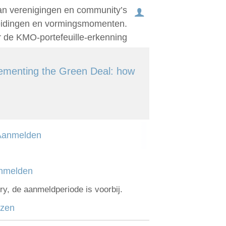
an verenigingen en community’s
leidingen en vormingsmomenten.
r de KMO-portefeuille-erkenning
Home
Administratie
lementing the Green Deal: how
Organisatie
Communicatie
Verenigingsadvies
Aanmelden
Mijn deelnamecertificaten
Dag van de
nmelden
bodemdeskundige
ry, de aanmeldperiode is voorbij.
jzen
Log in