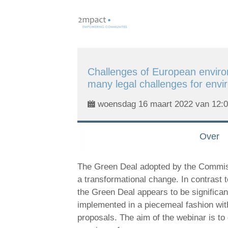
Skip
links
Jump
to
navigation
Challenges of European enviro
Jump
many legal challenges for envi
to
main
woensdag 16 maart 2022 van 12:00
content
Over
The Green Deal adopted by the Commiss
a transformational change. In contrast
the Green Deal appears to be significan
implemented in a piecemeal fashion with 
proposals. The aim of the webinar is to 