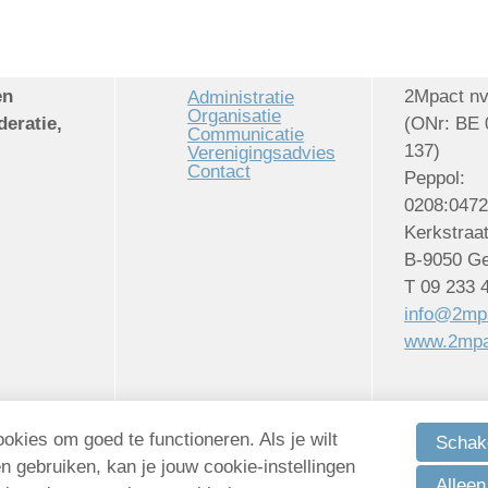
en
2Mpact n
Administratie
Organisatie
deratie,
(ONr: BE 
Communicatie
137)
Verenigingsadvies
Contact
Peppol:
0208:047
Kerkstraa
B-9050 Ge
T 09 233 
info@2mp
www.2mpa
kies om goed te functioneren. Als je wilt
Schake
y
contact
gebruiken, kan je jouw cookie-instellingen
Alleen