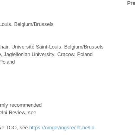
Pre
-Louis, Belgium/Brussels
air, Université Saint-Louis, Belgium/Brussels
, Jagiellonian University, Cracow, Poland
 Poland
armly recommended
elni Review, see
ive TOO, see
https://omgevingsrecht.be/lid-