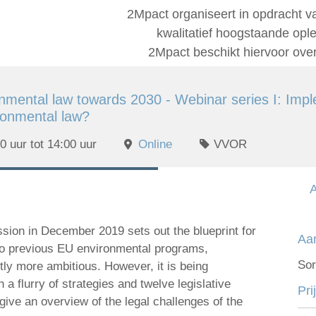
2Mpact organiseert in opdracht v
kwalitatief hoogstaande op
2Mpact beschikt hiervoor ove
nmental law towards 2030 - Webinar series I: Imp
ronmental law?
 uur tot 14:00 uur
Online
VVOR
ion in December 2019 sets out the blueprint for
Aa
 to previous EU environmental programs,
Sor
tly more ambitious. However, it is being
a flurry of strategies and twelve legislative
Pri
give an overview of the legal challenges of the