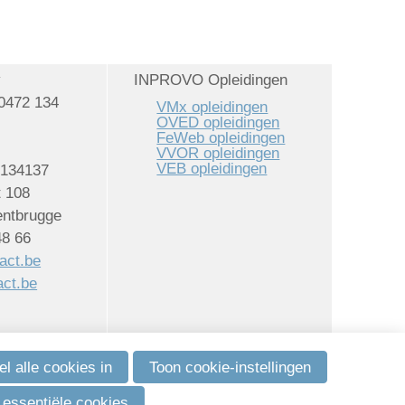
v
INPROVO Opleidingen
0472 134
VMx opleidingen
OVED opleidingen
FeWeb opleidingen
VVOR opleidingen
VEB opleidingen
2134137
t 108
ntbrugge
48 66
act.be
ct.be
l alle cookies in
Toon cookie-instellingen
Powered by
Procurios
 essentiële cookies