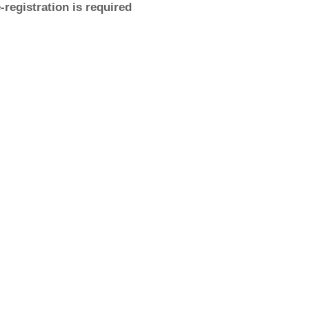
-registration is required
English
Français
Nederlands