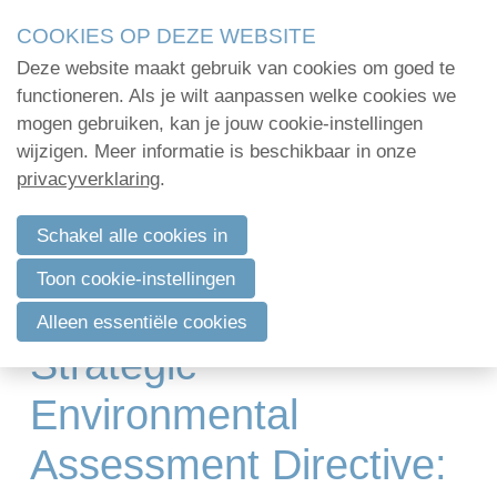
Skip
2Mpact organiseert in opdracht van verenigingen en
COOKIES OP DEZE WEBSITE
links
kwalitatief hoogstaande opleidingen en vormi
Deze website maakt gebruik van cookies om goed te
2Mpact beschikt hiervoor over de KMO-portefeuil
Jump
Home
functioneren. Als je wilt aanpassen welke cookies we
Challenges of
to
mogen gebruiken, kan je jouw cookie-instellingen
Administratie
navigation
wijzigen. Meer informatie is beschikbaar in onze
European
Jump
privacyverklaring
.
Organisatie
to
environmental law
Communicatie
main
Schakel alle cookies in
towards 2030 -
content
Verenigingsadvies
Toon cookie-instellingen
Webinar series: I. The
Mijn deelnamecertificaten
Alleen essentiële cookies
Strategic
Dag van de
bodemdeskundige
Environmental
Assessment Directive:
Log in