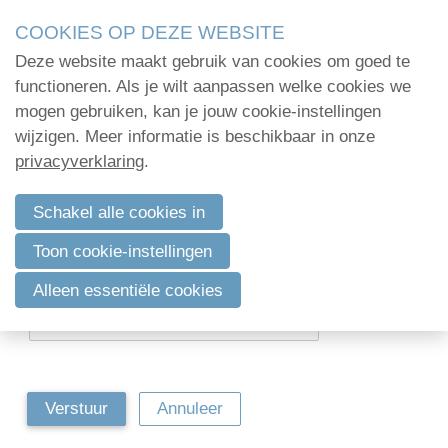
Skip
COOKIES OP DEZE WEBSITE
links
Deze website maakt gebruik van cookies om goed te
Menu
Jump
Home
functioneren. Als je wilt aanpassen welke cookies we
to
mogen gebruiken, kan je jouw cookie-instellingen
Administratie
navigation
wijzigen. Meer informatie is beschikbaar in onze
Vraag wachtwoord herstel aan
Jump
privacyverklaring
.
Organisatie
to
Vul je e-mailadres in om een nieuw wachtwoord te
Communicatie
main
Schakel alle cookies in
verkrijgen.
content
Verenigingsadvies
Toon cookie-instellingen
Stap 1: Verkrijg een nieuw wachtwoord
Mijn deelnamecertificaten
E-mailadres
*
Alleen essentiële cookies
Dag van de
bodemdeskundige
Verstuur
Annuleer
Log in